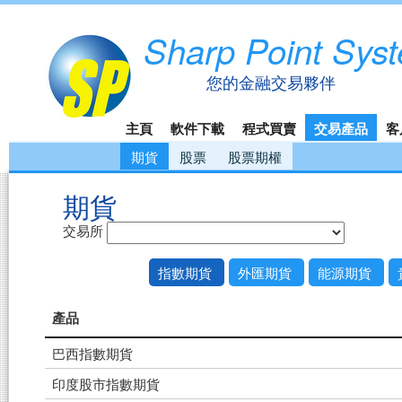
Sharp Point Sys
您的金融交易夥伴
主頁
軟件下載
程式買賣
交易產品
客
期貨
股票
股票期權
期貨
交易所
指數期貨
外匯期貨
能源期貨
產品
巴西指數期貨
印度股市指數期貨