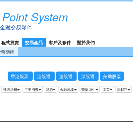
 Point System
金融交易夥伴
程式買賣
交易產品
客戶及夥伴
關於我們
股票期權
香港股票
港股通
滬股通
深股通
美國股票
可選消費
主要消費
能源
金融地產
醫藥衛生
工業
原材料