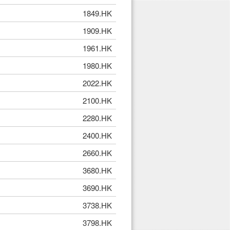
1849.HK
1909.HK
1961.HK
1980.HK
2022.HK
2100.HK
2280.HK
2400.HK
2660.HK
3680.HK
3690.HK
3738.HK
3798.HK