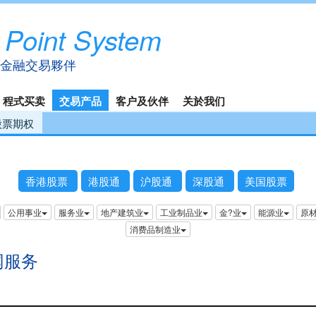
 Point System
金融交易夥伴
程式买卖
交易产品
客户及伙伴
关於我们
股票期权
香港股票
港股通
沪股通
深股通
美国股票
公用事业
服务业
地产建筑业
工业制品业
金?业
能源业
原
消费品制造业
网服务