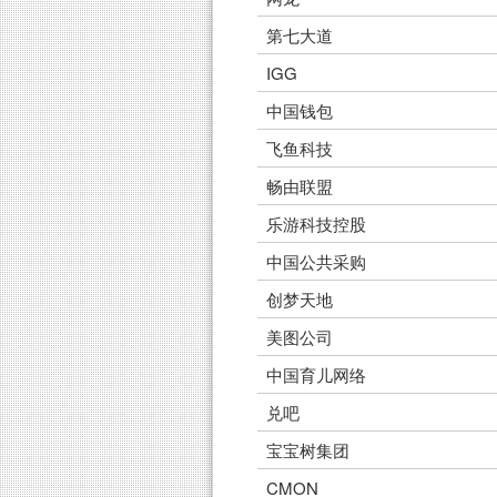
第七大道
IGG
中国钱包
飞鱼科技
畅由联盟
乐游科技控股
中国公共采购
创梦天地
美图公司
中国育儿网络
兑吧
宝宝树集团
CMON