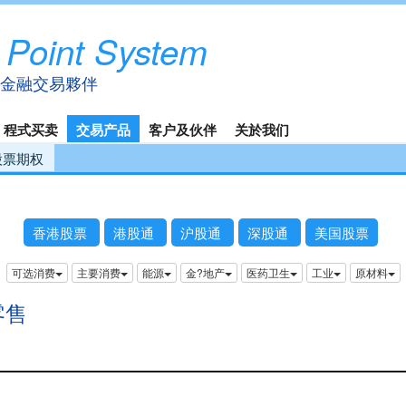
 Point System
金融交易夥伴
程式买卖
交易产品
客户及伙伴
关於我们
股票期权
香港股票
港股通
沪股通
深股通
美国股票
可选消费
主要消费
能源
金?地产
医药卫生
工业
原材料
零售